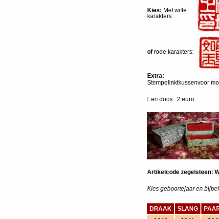
Kies:
Met witte
karakters:
of
rode karakters:
Extra:
Stempelinktkussenvoor moo
Een doos : 2 euro
Artikelcode zegelsteen: 
Kies geboortejaar en bijb
DRAAK
SLANG
PAA