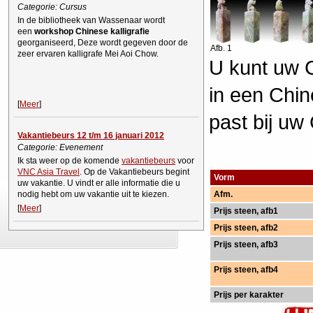
Categorie: Cursus
In de bibliotheek van Wassenaar wordt
een
workshop Chinese kalligrafie
georganiseerd, Deze wordt gegeven door de
Afb. 1
zeer ervaren kalligrafe Mei Aoi Chow.
U kunt uw 
in een Chin
[
Meer
]
past bij uw
Vakantiebeurs 12 t/m 16 januari 2012
Categorie: Evenement
Ik sta weer op de komende
vakantiebeurs
voor
VNC Asia Travel
. Op de Vakantiebeurs begint
Vorm
uw vakantie. U vindt er alle informatie die u
nodig hebt om uw vakantie uit te kiezen.
Afm.
[
Meer
]
Prijs steen, afb1
Prijs steen, afb2
Prijs steen, afb3
Prijs steen, afb4
Prijs per karakter