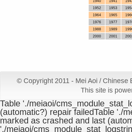
1940
1941
194
1952
1953
195
1964
1965
196
1976
1977
197
1988
1989
199
2000
2001
200
© Copyright 2011 - Mei Aoi / Chinese
This site is pow
Table './meiaoi/cms_module_stat_lo
(automatic?) repair failedTable './
marked as crashed and last (automa
'./meiaoi/cms_module_stat_logstrin