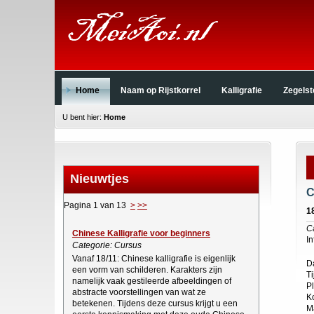
Home
Naam op Rijstkorrel
Kalligrafie
Zegels
U bent hier:
Home
Nieuwtjes
C
Pagina 1 van 13
>
>>
1
C
Chinese Kalligrafie voor beginners
I
Categorie: Cursus
Vanaf 18/11: Chinese kalligrafie is eigenlijk
D
een vorm van schilderen. Karakters zijn
Ti
namelijk vaak gestileerde afbeeldingen of
P
abstracte voorstellingen van wat ze
K
betekenen. Tijdens deze cursus krijgt u een
M