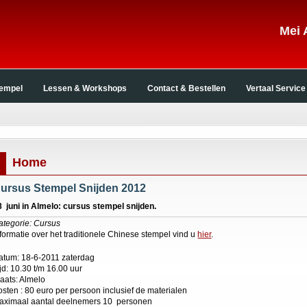
Mei 
tempel
Lessen & Workshops
Contact & Bestellen
Vertaal Service
Home
ursus Stempel Snijden 2012
8 juni in Almelo: cursus stempel snijden.
ategorie: Cursus
nformatie over het traditionele Chinese stempel vind u
hier
.
atum: 18-6-2011 zaterdag
jd: 10.30 t/m 16.00 uur
laats: Almelo
osten : 80 euro per persoon inclusief de materialen
aximaal aantal deelnemers 10 personen