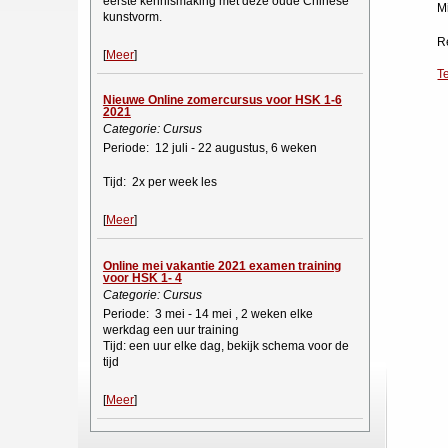
eerste kennismaking met deze oude Chinese
M
kunstvorm.
R
[
Meer
]
T
Nieuwe Online zomercursus voor HSK 1-6
2021
Categorie: Cursus
Periode: 12 juli - 22 augustus, 6 weken
Tijd: 2x per week les
[
Meer
]
Online mei vakantie 2021 examen training
voor HSK 1- 4
Categorie: Cursus
Periode: 3 mei - 14 mei , 2 weken elke
werkdag een uur training
Tijd: een uur elke dag, bekijk schema voor de
tijd
[
Meer
]