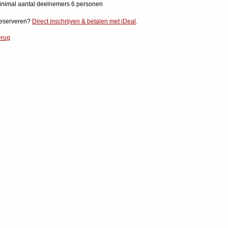
inimal aantal deelnemers 6 personen
eserveren?
Direct inschrijven & betalen met iDeal
.
erug