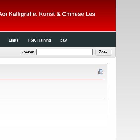
Aoi Kalligrafie, Kunst & Chinese Les
Links
HSK Training
pay
Zoeken: