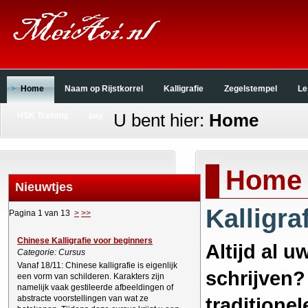
Home
Naam op Rijstkorrel
Kalligrafie
Zegelstempel
Le
U bent hier:
Home
HSK Training
pay
Home
Nieuwtjes
Kalligra
Pagina 1 van 13
>
>>
Chinese Kalligrafie voor beginners
Altijd al 
Categorie: Cursus
Vanaf 18/11: Chinese kalligrafie is eigenlijk
schrijven? 
een vorm van schilderen. Karakters zijn
namelijk vaak gestileerde afbeeldingen of
abstracte voorstellingen van wat ze
traditionel