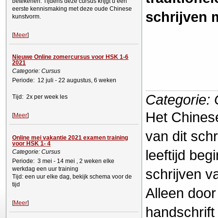
betekenen. Tijdens deze cursus krijgt u een
eerste kennismaking met deze oude Chinese
schrijven 
kunstvorm.
[
Meer
]
Nieuwe Online zomercursus voor HSK 1-6
2021
Categorie: Cursus
Periode: 12 juli - 22 augustus, 6 weken
Categorie:
Tijd: 2x per week les
Het Chinese
[
Meer
]
van dit schr
Online mei vakantie 2021 examen training
voor HSK 1- 4
leeftijd be
Categorie: Cursus
Periode: 3 mei - 14 mei , 2 weken elke
werkdag een uur training
schrijven v
Tijd: een uur elke dag, bekijk schema voor de
tijd
Alleen door
[
Meer
]
handschrift